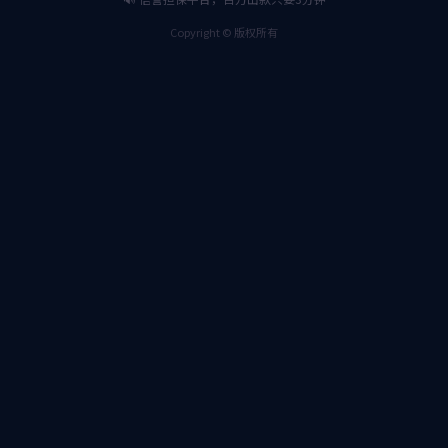
愿选择的适合中国国情的道路，中国的社会主义事业必将取得最
为主要代表的中国共产党人，把马克思列宁主义的基本原理同中
在中国的运用和发展，是被实践证明了的关于中国革命和建设的
下，中国共产党领导全国各族人民，经过长期的反对帝国主义、
民民主专政的中华人民共和国；新中国成立以后，顺利地进行了
度，发展了社会主义的经济、政治和文化。
会以来，以邓小平同志为主要代表的中国共产党人，总结新中国
设的转移，实行改革开放，开辟了社会主义事业发展的新时期，
主义、巩固和发展社会主义的基本问题，创立了邓小平理论。邓
，是毛泽东思想在新的历史条件下的继承和发展，是马克思主义
，引导着我国社会主义现代化事业不断前进。
会以来，以江泽民同志为主要代表的中国共产党人，在建设中国
样的党、怎样建设党的认识，积累了治党治国新的宝贵经验，形成