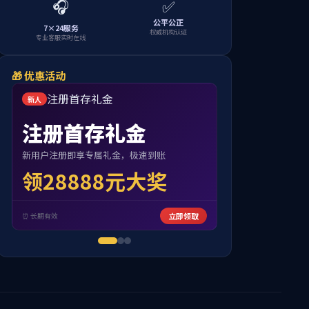
击：
022年10月22日通过)
是中国特色社会主义事业的领导核心，代表中国先进生产力的
最高理想和最终目标是实现共产主义。
想、科学发展观、习近平新时代中国特色社会主义思想作为自己
有强大的生命力。中国共产党人追求的共产主义最高理想，只
和完善是一个长期的历史过程。坚持马克思列宁主义的基本原