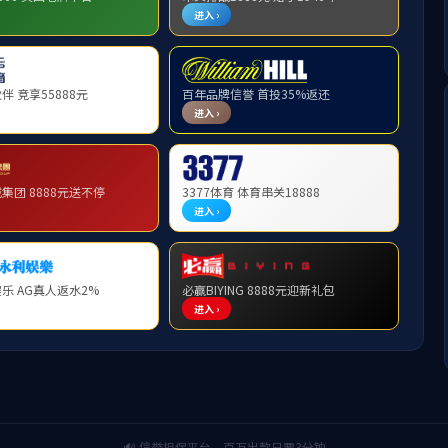
中国共产党章程
来源：
日期：2023-09-11
点
(中国共产党第二十次全国代表大会部分修改，2
总纲
中国工人阶级的先锋队，同时是中国人民和中华民族的先锋队，
国先进文化的前进方向，代表中国最广大人民的根本利益。党的
马克思列宁主义、毛泽东思想、邓小平理论、“三个代表”重要思
义揭示了人类社会历史发展的规律，它的基本原理是正确的，具
充分发展和高度发达的基础上才能实现。社会主义制度的发展