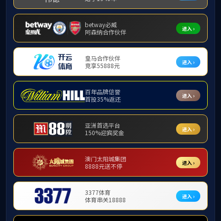
详见附件。
附件【
哈哈体育招收2026年博士研究生考核结果公示
（第三批硕博连读）.pdf
】已下载
次