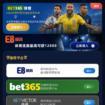
哈哈体育「中国」官方网站 - 快乐运动,智
慧健身-哈哈体育
通知公告
教务通知
当前位置：
首页
->
通知公告
->
教务通知
->
正文
哈哈体育招收2026年博士研究生考核结果公
示（第三批硕博连读）
来源：
日期：2026-06-15
点击：