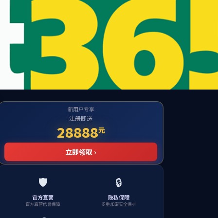
哈哈体育
快速链接
北航主页
OA系统
English
培养
国际交流
校友之家
哈哈体育十年
综合服务
当前位置：
首页
通知公告
->