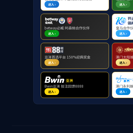
哈哈体育招收20
院务通知
哈哈体育招收20
学工通知
北航哈哈体育20
2026年统考硕
教务通知
哈哈体育招收202
科研通知
哈哈体育招收20
哈哈体育招收20
招聘通知
北航哈哈体育20
采购公示
哈哈体育招收202