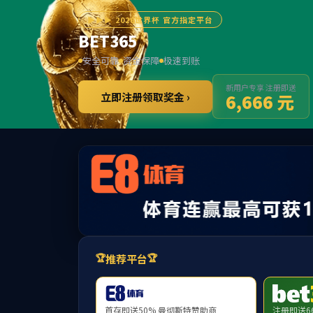
哈哈体
国家级杰出人才
师资队伍