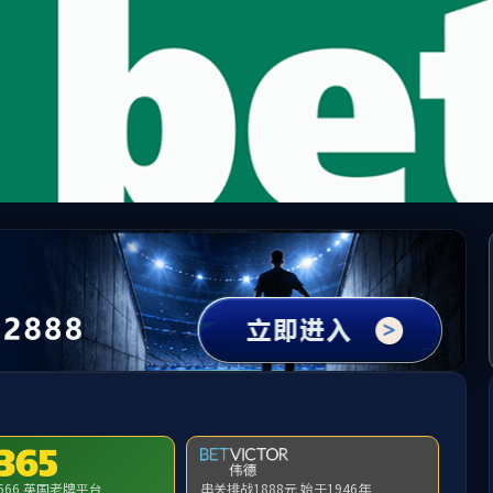
育「中国」官方网站 - 快乐运动,智慧健身-
首页
学院概况
科学研究
师资队伍
人才
当前位