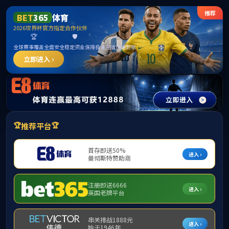
哈哈体育「中国」官方网站 - 快乐运动,智
慧健身-哈哈体育
师资队伍
精密仪器与导航控制系
当前位置：
首页
->
师资队伍
->
在职教师
->
精密仪器与导航控制系
冯培德
院士、博士生导师
办公地址：新主楼B602