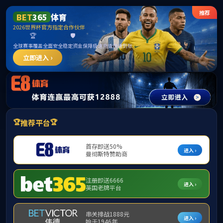
哈哈体育「中国」官方网站 - 快乐运动,智
慧健身-哈哈体育
人才培养
辅导员之家
当前位置：
首页
->
人才培养
->
学生工作
->
辅导员之家
辅导员家谱